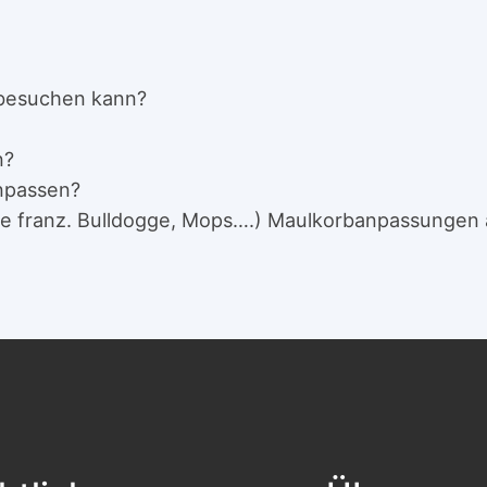
 besuchen kann?
n?
npassen?
ise franz. Bulldogge, Mops….) Maulkorbanpassungen