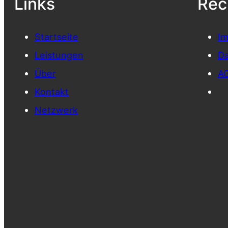
Links
Rec
Starts
e
ite
I
Leistungen
Da
Über
A
Kontakt
Netzwerk