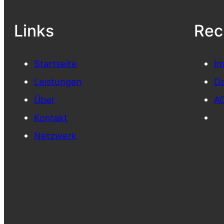
Links
Rec
Starts
e
ite
I
Leistungen
Da
Über
A
Kontakt
Netzwerk