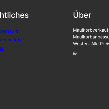
htliches
Über
Maulkorbverkauf
mpressum
Maulkorbanpassun
tenschutz
Westen. Alle Prei
GB
WhatsApp